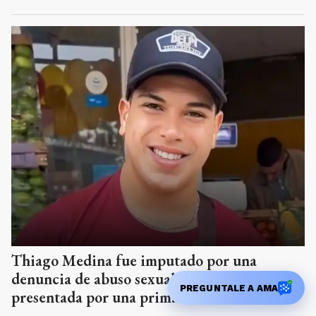
Thiago Medina fue imputado por una
denuncia de abuso sexual con acceso carnal
PREGUNTALE A AMA
presentada por una prima