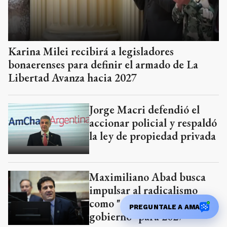
Karina Milei recibirá a legisladores
bonaerenses para definir el armado de La
Libertad Avanza hacia 2027
Jorge Macri defendió el
accionar policial y respaldó
la ley de propiedad privada
Maximiliano Abad busca
impulsar al radicalismo
como "alternativa de
PREGUNTALE A AMA
gobierno" para 2027