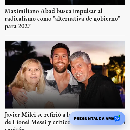
Maximiliano Abad busca impulsar al
radicalismo como "alternativa de gobierno"
para 2027
Javier Milei se refirió a la muerte del padre
PREGUNTALE A AMA
de Lionel Messi y criticó a los detractores del
capitán