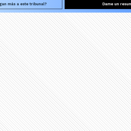
gan más a este tribunal?
Dame un resu