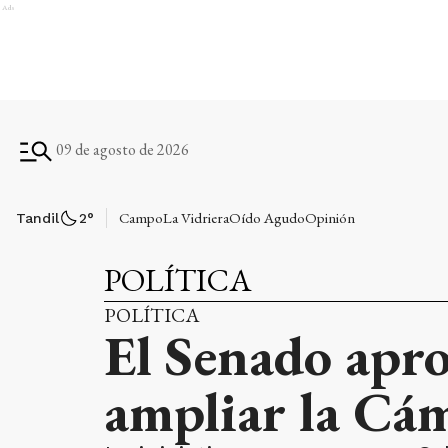
Ads
09 de agosto de 2026
Campo
La Vidriera
Oído Agudo
Opinión
Tandil
2
°
POLÍTICA
POLÍTICA
El Senado apro
ampliar la Cám