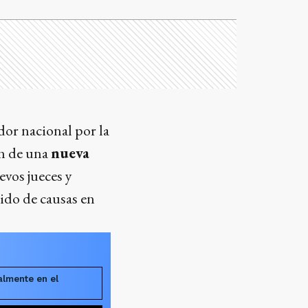
dor nacional por la
ón de una
nueva
evos jueces y
nido de causas en
almente en el