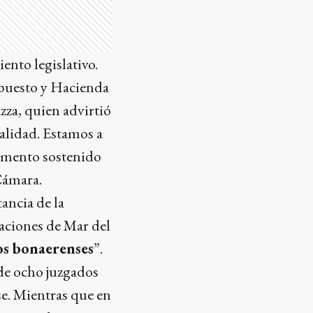
ento legislativo.
upuesto y Hacienda
zza, quien advirtió
ealidad. Estamos a
remento sostenido
 Cámara.
ancia de la
aciones de Mar del
os bonaerenses
”.
de ocho juzgados
se. Mientras que en