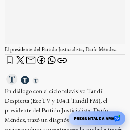
El presidente del Partido Justicialista, Darío Méndez.
En diálogo con el ciclo televisivo Tandil
Despierta (EcoTV y 104.1 Tandil FM), el
presidente del Partido Justicialista, Darío
Méndez, trazó un diagnóstico sobre la realidad
PREGUNTALE A AMA
socioeconómica que atraviesa la ciudad a través