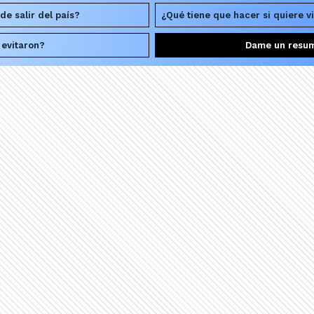
e salir del país?
¿Qué tiene que hacer si quiere v
 evitaron?
Dame un resu