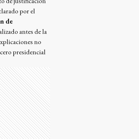
 de justificación
clarado por el
ón de
alizado antes de la
explicaciones no
ocero presidencial