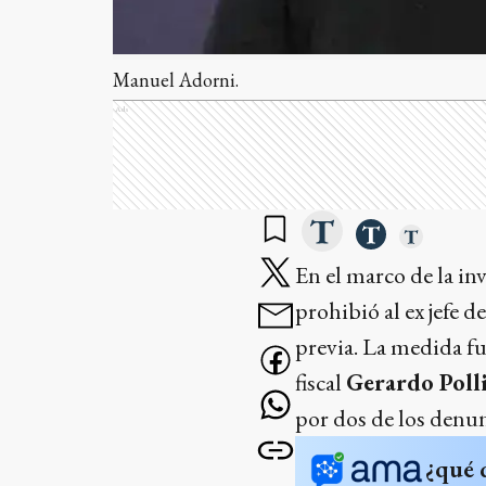
Manuel Adorni.
Ads
En el marco de la in
prohibió al ex jefe d
previa. La medida fu
fiscal
Gerardo Polli
por dos de los denun
¿qué 