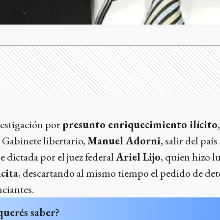
vestigación por
presunto enriquecimiento ilícito
e Gabinete libertario,
Manuel Adorni
, salir del paí
e dictada por el juez federal
Ariel Lijo
, quien hizo l
cita
, descartando al mismo tiempo el pedido de de
ciantes.
querés saber?