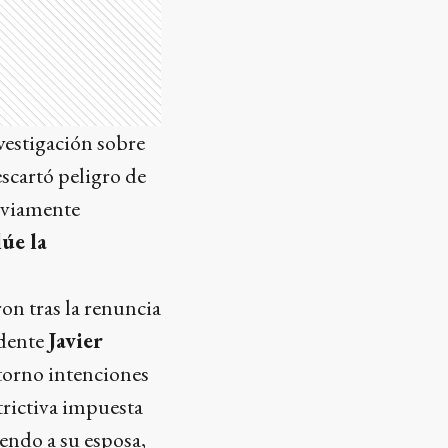
nvestigación sobre
escartó peligro de
reviamente
lúe la
on tras la renuncia
idente
Javier
ntorno intenciones
trictiva impuesta
yendo a su esposa,