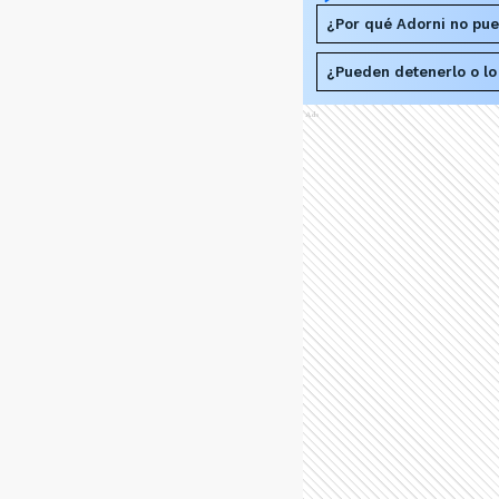
¿Por qué Adorni no pued
¿Pueden detenerlo o lo
Ads