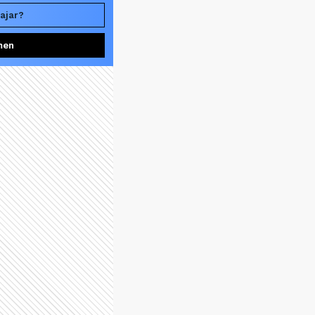
iajar?
men