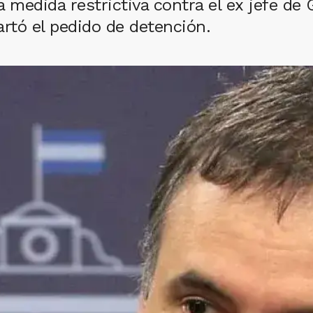
 la medida restrictiva contra el ex jefe de
artó el pedido de detención.