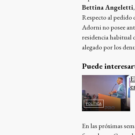
Bettina Angeletti
Respecto al pedido d
Adorni no posee ante
residencia habitual 
alegado por los den
Puede interesar
E
e
POLÍTICA
En las próximas sema