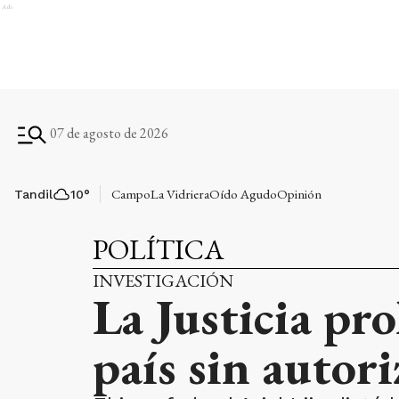
Ads
07 de agosto de 2026
Campo
La Vidriera
Oído Agudo
Opinión
Tandil
10
°
POLÍTICA
INVESTIGACIÓN
La Justicia pr
país sin autor