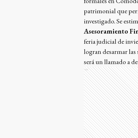
formales en Comodoro
patrimonial que perm
investigado. Se esti
Asesoramiento Fin
feria judicial de in
logran desarmar las 
será un llamado a de
Ads