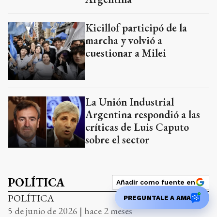
Kicillof participó de la
marcha y volvió a
cuestionar a Milei
La Unión Industrial
Argentina respondió a las
críticas de Luis Caputo
sobre el sector
POLÍTICA
Añadir como fuente en
POLÍTICA
PREGUNTALE A AMA
5 de junio de 2026 | hace 2 meses