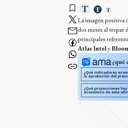
La imagen positiva 
dos meses al trepar 
principales referent
Atlas Intel
y
Bloo
¿qué 
¿Qué indicadores econó
la aprobación del pres
¿Qué proyecciones hay 
económico de este año
Ads