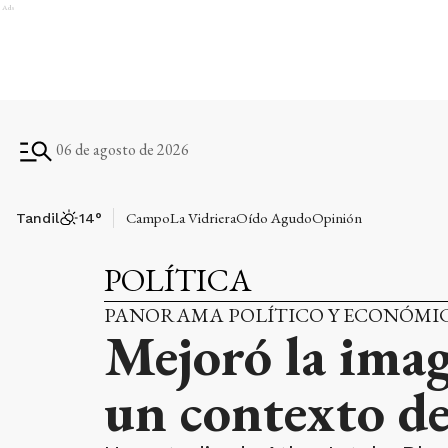
Ads
06 de agosto de 2026
Campo
La Vidriera
Oído Agudo
Opinión
Tandil
14
°
POLÍTICA
PANORAMA POLÍTICO Y ECONÓMI
Mejoró la imag
un contexto d