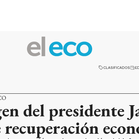
CLASIFICADOS
E
CO
en del presidente J
e recuperación eco