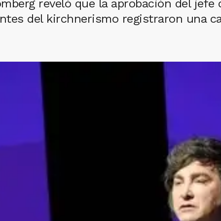
omberg reveló que la aprobación del jefe
entes del kirchnerismo registraron una c