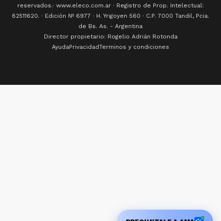
reservados.· www.eleco.com.ar · Registro de Prop. Intelectual:
82511620. · Edición Nº
6977
· H. Yrigoyen 560 · C.P. 7000 Tandil, Pcia.
de Bs. As. - Argentina
Director propietario: Rogelio Adrián Rotonda
Ayuda
Privacidad
Terminos y condiciones