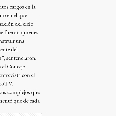
tos cargos en la
to en el que
zación del ciclo
ue fueron quienes
nstruir una
rente del
”, sentenciaron.
n el Concejo
entrevista con el
EcoTV.
cesos complejos que
lamentó que de cada