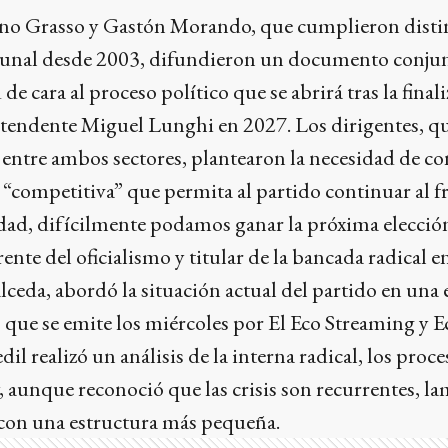
no Grasso y Gastón Morando, que cumplieron distin
unal desde 2003, difundieron un documento conjun
de cara al proceso político que se abrirá tras la finali
ntendente Miguel Lunghi en 2027. Los dirigentes, q
entre ambos sectores, plantearon la necesidad de co
 “competitiva” que permita al partido continuar al f
dad, difícilmente podamos ganar la próxima elección
rente del oficialismo y titular de la bancada radical e
lceda, abordó la situación actual del partido en una 
, que se emite los miércoles por El Eco Streaming y 
edil realizó un análisis de la interna radical, los pro
 y, aunque reconoció que las crisis son recurrentes, 
a con una estructura más pequeña.