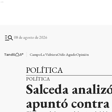
Ads
08 de agosto de 2026
Campo
La Vidriera
Oído Agudo
Opinión
Tandil
5
°
POLÍTICA
POLÍTICA
Salceda analizó
apuntó contra