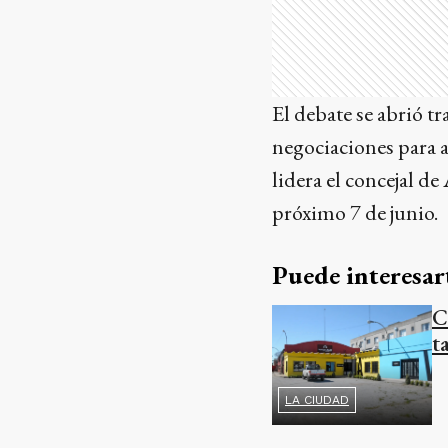
El debate se abrió tr
negociaciones para a
lidera el concejal d
próximo 7 de junio.
Puede interesar
C
t
LA CIUDAD