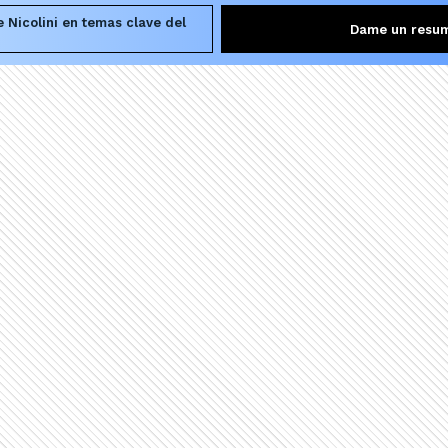
 Nicolini en temas clave del
Dame un resu