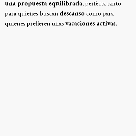
En Miramar, el
gobierno de Axel
Kicillof
inauguró esta temporada el
parador
Recreo
, que ofrece más de 20 actividades
diarias gratuitas para toda la familia ya sea desde
clases de baile hasta talleres deportivos. Además,
el parador cuenta con servicios de sombrillas,
reposeras y baños.
El espacio está ubicado en
avenida 12 entre avenida 9 y avenida del