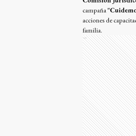
Comisión Jurisdic
campaña
"Cuidemos
acciones de capacita
familia.
Ads