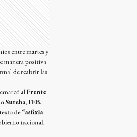
emios entre martes y
de manera positiva
mal de reabrir las
 remarcó al
Frente
mo
Suteba
,
FEB
,
texto de
“asfixia
obierno nacional.