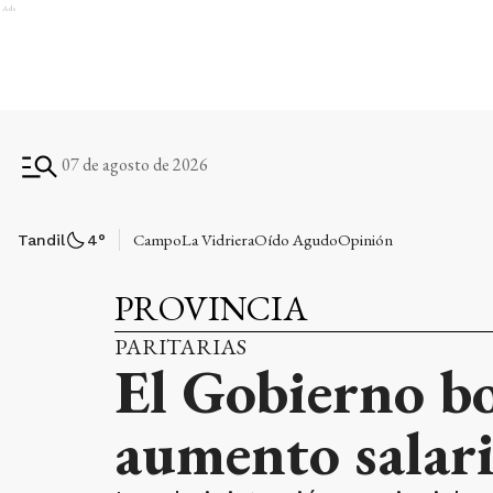
Ads
07 de agosto de 2026
Campo
La Vidriera
Oído Agudo
Opinión
Tandil
4
°
PROVINCIA
PARITARIAS
El Gobierno bo
aumento salari