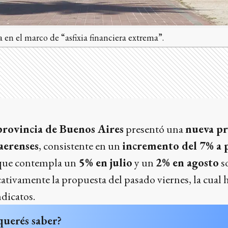
a en el marco de “asfixia financiera extrema”.
provincia de Buenos Aires
presentó una
nueva pr
aerenses
, consistente en un
incremento del 7% a 
, que contempla un
5% en julio
y un
2% en agosto
so
cativamente la propuesta del pasado viernes, la cual 
ndicatos.
querés saber?