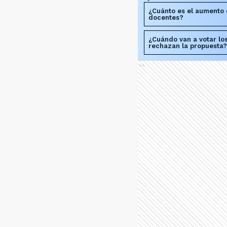
¿Cuánto es el aumento 
docentes?
¿Cuándo van a votar lo
rechazan la propuesta?
Ads