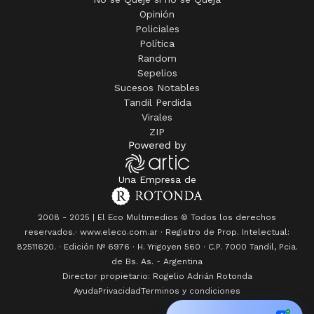
comenzará a depositar este viernes
el subsidio
no reembolsable de $ 800.000
para hogares
de Bahía Blanca que resultaron afectados por el
trágico temporal que afectó a la ciudad del
sudoeste bonaerense el 7 de marzo.
¿qué querés saber?
Dame un resumen
Ads