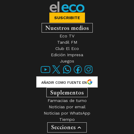
depositar el viernes el
subsidio para
damnificados por el
temporal
Al menos 35 mil bahienses iniciaron
el trámite para recibir $ 800.000. Los
hogares beneficiados se encuentran
en zonas con alto impacto por la
inundación.
El Eco de Tandil