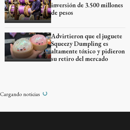
inversión de 3.500 millones
de pesos
Advirtieron que el juguete
Squeezy Dumpling es
altamente tóxico y pidieron
su retiro del mercado
PROVINCIA
Añadir como fuente en
AFECTADOS
9 de abril de 2025 | hace un año
Bahía Blanca: la
Provincia comenzará a