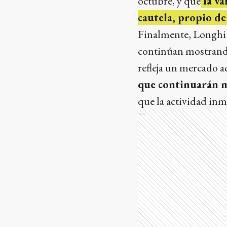
octubre, y que
la va
cautela, propio de
Finalmente, Longhi r
continúan mostrando
refleja un mercado 
que continuarán 
que la actividad inm
Ads