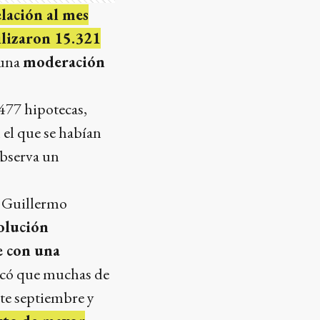
lación al mes
ilizaron 15.321
 una
moderación
477 hipotecas,
 el que se habían
observa un
, Guillermo
olución
e con una
licó que muchas de
te septiembre y