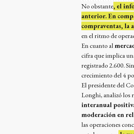
No obstante
, el in
anterior. En comp
compraventas, la a
en el ritmo de operac
En cuanto al
mercad
cifra que implica un
registrado 2.600. Si
crecimiento del 4 po
El presidente del Co
Longhi, analizó los r
interanual positi
moderación en rel
las operaciones con