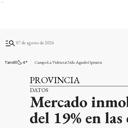
Ads
07 de agosto de 2026
Campo
La Vidriera
Oído Agudo
Opinión
Tandil
4
°
PROVINCIA
DATOS
Mercado inmob
del 19% en las