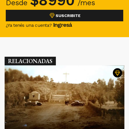
$
8990
Desde
/mes
SUSCRIBITE
Ingresá
¿Ya tenés una cuenta?
RELACIONADAS