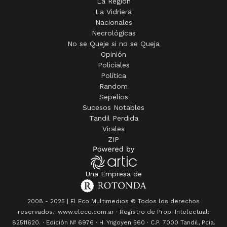
La Región
La Vidriera
Nacionales
Necrológicas
No se Queje si no se Queja
Opinión
Policiales
Política
Random
Sepelios
Sucesos Notables
Tandil Perdida
Virales
ZIP
Una Empresa de
2008 - 2025 | El Eco Multimedios © Todos los derechos
reservados.· www.eleco.com.ar · Registro de Prop. Intelectual:
82511620. · Edición Nº
6976
· H. Yrigoyen 560 · C.P. 7000 Tandil, Pcia.