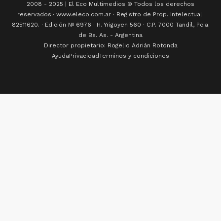
2008 - 2025 | El Eco Multimedios © Todos los derechos
reservados.· www.eleco.com.ar · Registro de Prop. Intelectual:
82511620. · Edición Nº
6976
· H. Yrigoyen 560 · C.P. 7000 Tandil, Pcia.
de Bs. As. - Argentina
Director propietario: Rogelio Adrián Rotonda
Ayuda
Privacidad
Terminos y condiciones