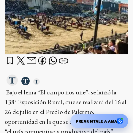
Bajo el lema “El campo nos une”, se lanzó la
138° Exposición Rural, que se realizará del 16 al
26 de julio en el Predio de Palermo,
oportunidad en la que se calificó al sector como
PREGUNTALE A AMA
“el más competitivo y productivo del país”