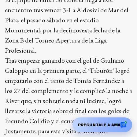
encuentro tras vencer 3-1 a Aldosivi de Mar del
Plata, el pasado sábado en el estadio
Monumental, por la decimosexta fecha de la
Zona B del Torneo Apertura de la Liga
Profesional.
Tras empezar ganando con el gol de Giuliano
Galoppo en la primera parte, el ´Tiburón´ logró
empatarlo con el tanto de Tomás Fernández a
los 27 del complemento y le complicó la noche a
River que, sin sobrarle nada ni lucirse, logró
llevarse la victoria sobre el final con los goles de
Facundo Colidio y el ecuatoriano Kendry Páez.
PREGUNTALE A AMA
Justamente, para esta visita al Red Bull