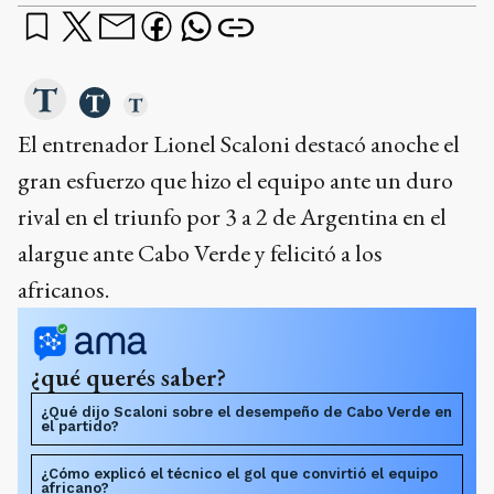
El entrenador Lionel Scaloni destacó anoche el
gran esfuerzo que hizo el equipo ante un duro
rival en el triunfo por 3 a 2 de Argentina en el
alargue ante Cabo Verde y felicitó a los
africanos.
¿qué querés saber?
¿Qué dijo Scaloni sobre el desempeño de Cabo Verde en
el partido?
¿Cómo explicó el técnico el gol que convirtió el equipo
africano?
¿Qué aspecto de Argentina destacó Scaloni como
positivo después del partido?
Dame un resumen