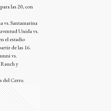
para las 20, con
ma vs. Santamarina
 Juventud Unida vs.
n el estadio
rtir de las 16.
umni vs.
o Rauch y
s del Cerro.