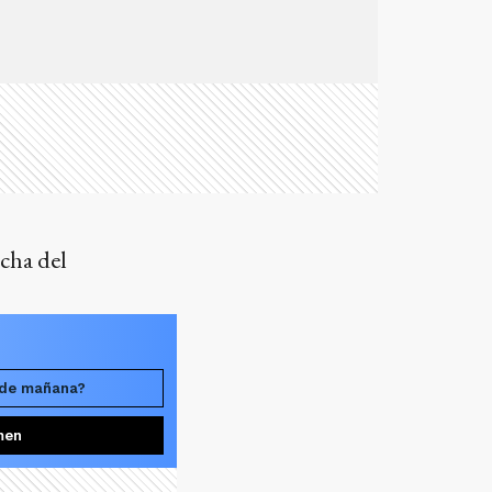
echa del
 de mañana?
men