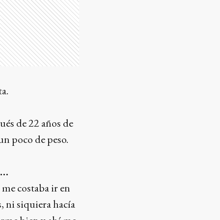
ta.
pués de 22 años de
un poco de peso.
s…
 me costaba ir en
, ni siquiera hacía