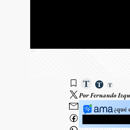
Ads
Por Fernando Izqui
¿qué 