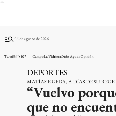
Ads
06 de agosto de 2026
Campo
La Vidriera
Oído Agudo
Opinión
Tandil
10
°
DEPORTES
MATÍAS RUEDA, A DÍAS DE SU REGR
“Vuelvo porque
que no encuent