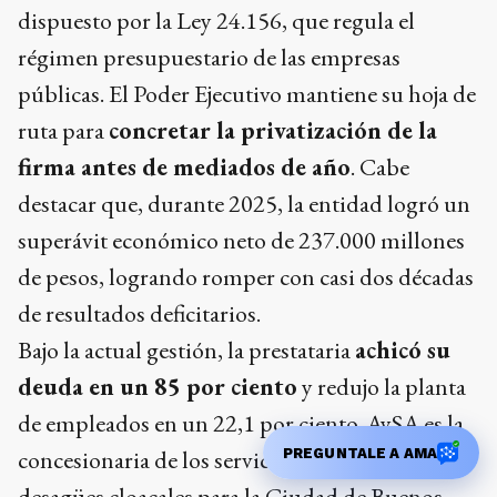
dispuesto por la Ley 24.156, que regula el
régimen presupuestario de las empresas
públicas. El Poder Ejecutivo mantiene su hoja de
ruta para
concretar la privatización de la
firma antes de mediados de año
. Cabe
destacar que, durante 2025, la entidad logró un
superávit económico neto de 237.000 millones
de pesos, logrando romper con casi dos décadas
de resultados deficitarios.
Bajo la actual gestión, la prestataria
achicó su
deuda en un 85 por ciento
y redujo la planta
de empleados en un 22,1 por ciento. AySA es la
concesionaria de los servicios de agua potable y
PREGUNTALE A AMA
desagües cloacales para la Ciudad de Buenos