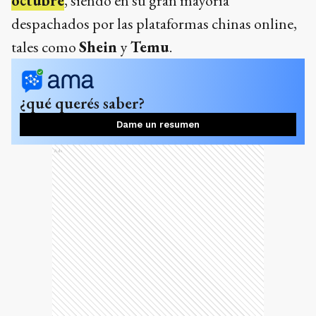
octubre
, siendo en su gran mayoría
despachados por las plataformas chinas online,
tales como
Shein
y
Temu
.
¿qué querés saber?
Dame un resumen
Ads