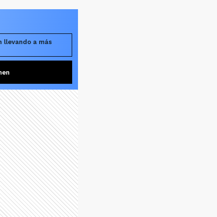
n llevando a más
men