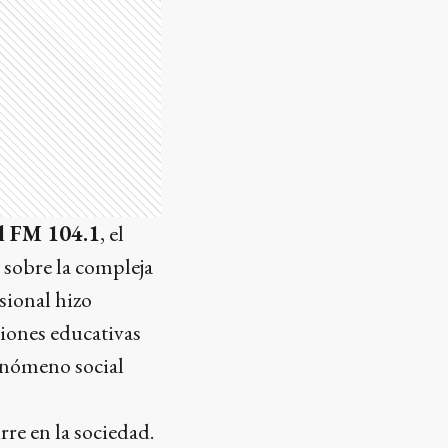
l FM 104.1
, el
 sobre la compleja
esional hizo
ciones educativas
enómeno social
rre en la sociedad.