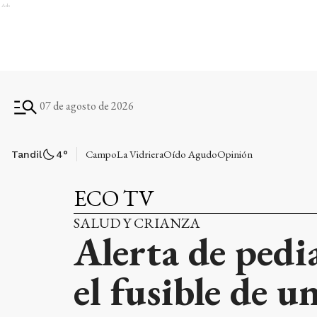
Ads
07 de agosto de 2026
Campo
La Vidriera
Oído Agudo
Opinión
Tandil
4
°
ECO TV
SALUD Y CRIANZA
Alerta de pedia
el fusible de 