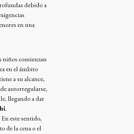
 profundas debido a
 exigencias
 menores en una
los niños comienzan
sea en el ámbito
iene a su alcance,
ede autorregularse,
ule, llegando a dar
hi
.
. En este sentido,
 de la cena o el