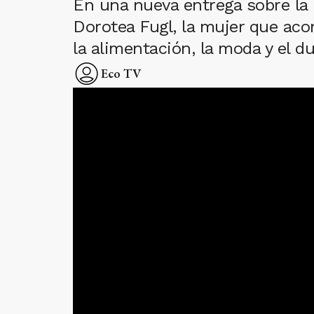
En una nueva entrega sobre la h
Dorotea Fugl, la mujer que aco
la alimentación, la moda y el d
Eco TV