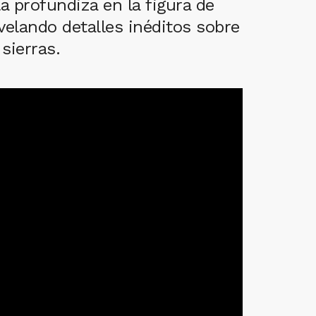
a profundiza en la figura de
elando detalles inéditos sobre
sierras.