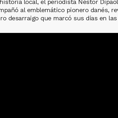
istoria local, el periodista Néstor Dipaol
mpañó al emblemático pionero danés, rev
uro desarraigo que marcó sus días en las 