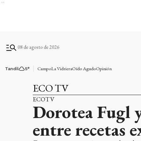
Ads
08 de agosto de 2026
Campo
La Vidriera
Oído Agudo
Opinión
Tandil
5
°
ECO TV
ECOTV
Dorotea Fugl y
entre recetas e