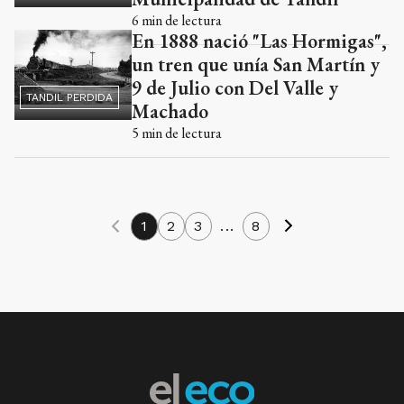
6
min de lectura
En 1888 nació "Las Hormigas",
un tren que unía San Martín y
9 de Julio con Del Valle y
TANDIL PERDIDA
Machado
5
min de lectura
1
2
3
...
8