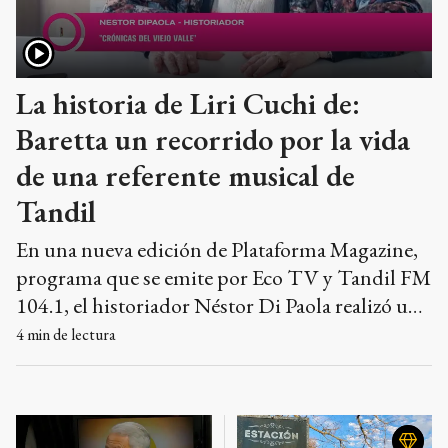
La historia de Liri Cuchi de:
Baretta un recorrido por la vida
de una referente musical de
Tandil
En una nueva edición de Plataforma Magazine,
programa que se emite por Eco TV y Tandil FM
104.1, el historiador Néstor Di Paola realizó un
emotivo homenaje a Liri Cucci de Baretta, al
4
min de lectura
cumplirse un nuevo aniversario de su
nacimiento, repasando su legado artístico, su
compromiso solidario y los vínculos históricos
que la unieron a la identidad de la ciudad.