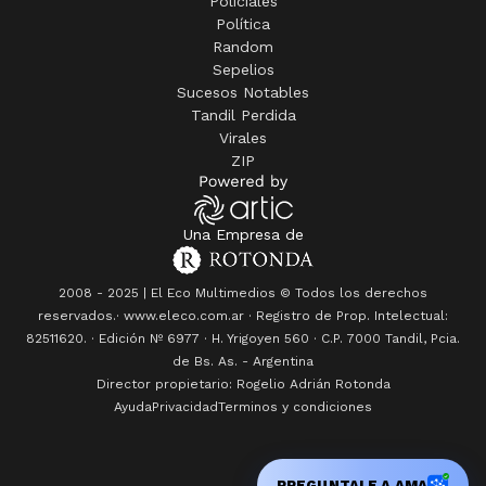
Policiales
Política
Random
Sepelios
Sucesos Notables
Tandil Perdida
Virales
ZIP
Una Empresa de
2008 - 2025 | El Eco Multimedios © Todos los derechos
reservados.· www.eleco.com.ar · Registro de Prop. Intelectual:
82511620. · Edición Nº
6977
· H. Yrigoyen 560 · C.P. 7000 Tandil, Pcia.
de Bs. As. - Argentina
Director propietario: Rogelio Adrián Rotonda
Ayuda
Privacidad
Terminos y condiciones
PREGUNTALE A AMA