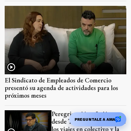
El Sindicato de Empleados de Comercio
presentó su agenda de actividades para los
próximos meses
Peregrinación a Luján
PREGUNTALE A AMA
desde Tandil: los detalles de
los viajes en colectivo y la