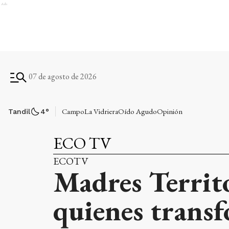
Ads
07 de agosto de 2026
Campo
La Vidriera
Oído Agudo
Opinión
Tandil
4
°
ECO TV
ECOTV
Madres Territo
quienes transf