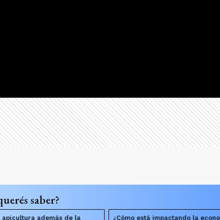
querés saber?
 apicultura además de la
¿Cómo está impactando la econo