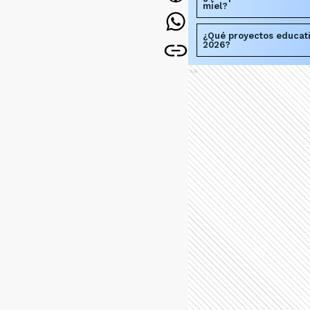
miel?
¿Qué proyectos educati
2026?
Ads