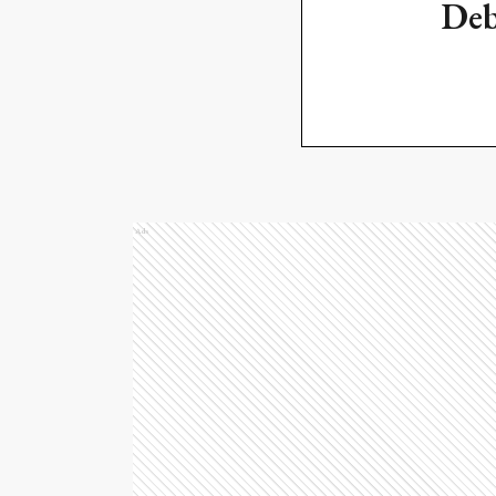
Deb
Ads