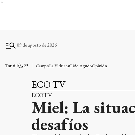
Ads
09 de agosto de 2026
Campo
La Vidriera
Oído Agudo
Opinión
Tandil
2
°
ECO TV
ECOTV
Miel: La situac
desafíos