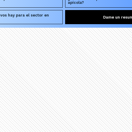
apícola?
vos hay para el sector en
Dame un resu