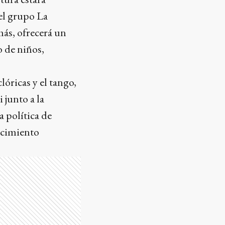
el grupo La
más, ofrecerá un
o de niños,
lóricas y el tango,
 junto a la
 política de
ecimiento