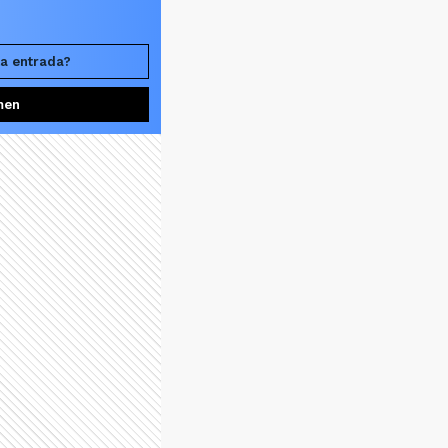
la entrada?
men