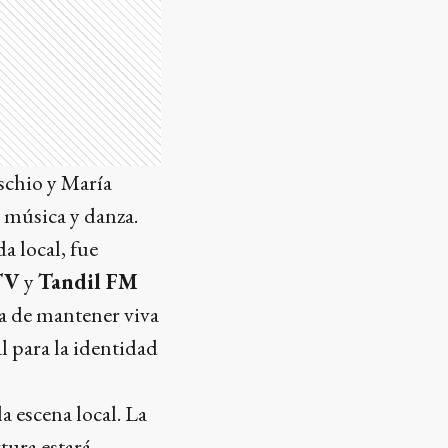
schio y María
 música y danza.
a local, fue
TV
y
Tandil FM
ia de mantener viva
 para la identidad
a escena local. La
tura estará