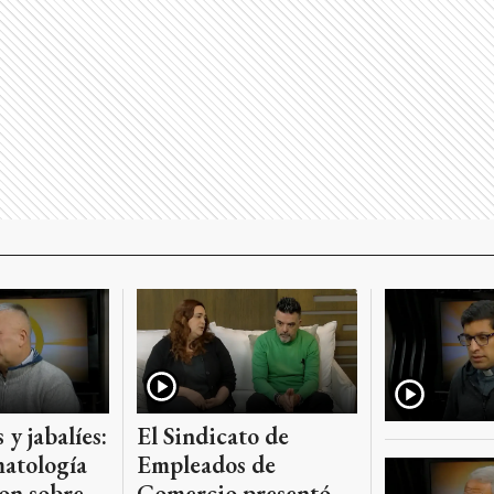
 y jabalíes:
El Sindicato de
atología
Empleados de
on sobre
Comercio presentó