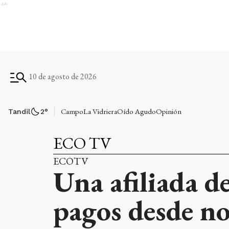
Ads
10 de agosto de 2026
Campo
La Vidriera
Oído Agudo
Opinión
Tandil
2
°
ECO TV
ECOTV
Una afiliada 
pagos desde no