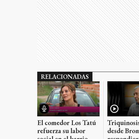
RELACIONADAS
Triquinosis
El comedor Los Tatú
desde Brom
refuerza su labor
respondier
social en el barrio