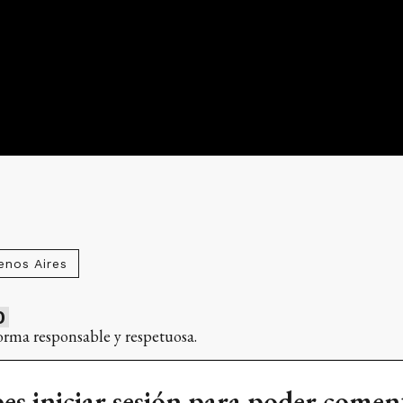
enos Aires
0
orma responsable y respetuosa.
es iniciar sesión para poder comen