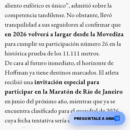
aliento eufórico es único”, admitió sobre la
competencia tandilense. No obstante, llevó
tranquilidad a sus seguidores al confirmar que
en 2026 volverá a largar desde la Movediza
para cumplir su participación número 26 en la
histórica prueba de los 11.111 metros.
De cara al futuro inmediato, el horizonte de
Hoffman ya tiene destinos marcados. El atleta
recibió una
invitación especial para
participar en la Maratón de Río de Janeiro
en junio del próximo año, mientras que ya se
encuentra clasificado para el mundial de 2026,
cuya fecha tentativa sería en el mes de agosto.
PREGUNTALE A AMA
Ads