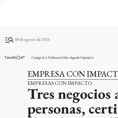
Ads
08 de agosto de 2026
Campo
La Vidriera
Oído Agudo
Opinión
Tandil
5
°
EMPRESA CON IMPAC
EMPRESAS CON IMPACTO
Tres negocios a
personas, cert