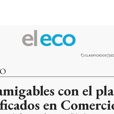
CLASIFICADOS
E
TO
migables con el pla
ificados en Comerci