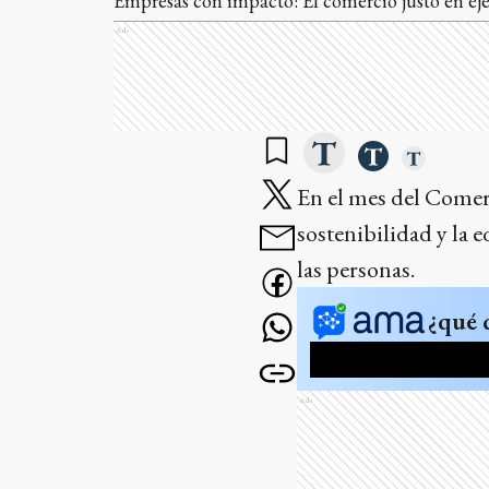
Empresas con impacto: El comercio justo en ej
Ads
En el mes del Comer
sostenibilidad y la 
las personas.
¿qué 
Ads