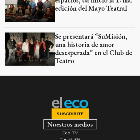
espacios, da inicio la 17ma.
edición del Mayo Teatral
Se presentará “SuMisión,
una historia de amor
desesperada” en el Club de
Teatro
SUSCRIBITE
Nuestros medios
Eco TV
Tandil FM