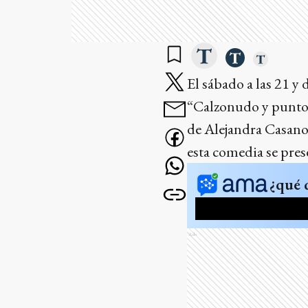
El sábado a las 21 y
“Calzonudo y punto”
de Alejandra Casanov
esta comedia se pres
¿qué 
Ads