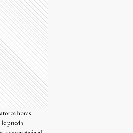
catorce horas
r le pueda
s, sentenciada al