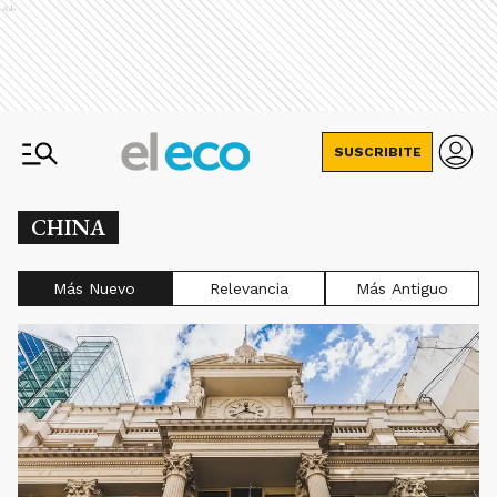
Ads
SUSCRIBITE
CHINA
Más Nuevo
Relevancia
Más Antiguo