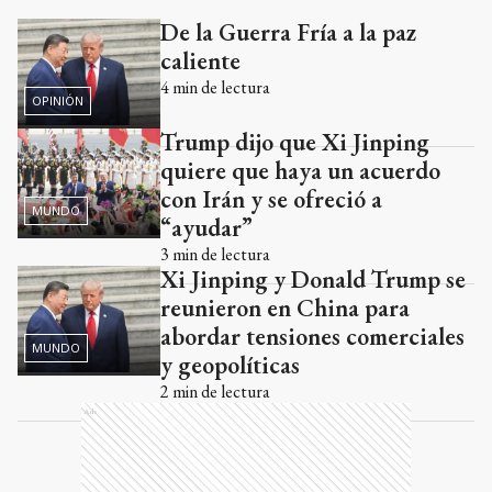
De la Guerra Fría a la paz
Ads
caliente
4
min de lectura
OPINIÓN
Trump dijo que Xi Jinping
quiere que haya un acuerdo
con Irán y se ofreció a
MUNDO
“ayudar”
3
min de lectura
Xi Jinping y Donald Trump se
reunieron en China para
abordar tensiones comerciales
MUNDO
y geopolíticas
2
min de lectura
Ads