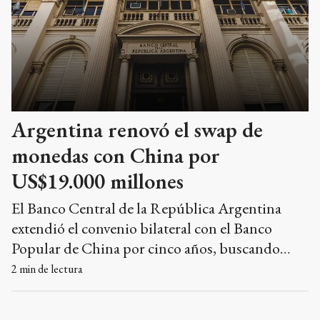
Argentina renovó el swap de
monedas con China por
US$19.000 millones
El Banco Central de la República Argentina
extendió el convenio bilateral con el Banco
Popular de China por cinco años, buscando
fortalecer la estabilidad financiera y el comercio
2
min de lectura
exterior.