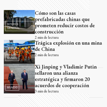
Cómo son las casas
prefabricadas chinas que
prometen reducir costos de
INTERÉS
GENERAL
construcción
2
min de lectura
Trágica explosión en una mina
de China
2
min de lectura
MUNDO
Xi Jinping y Vladimir Putin
sellaron una alianza
estratégica y firmaron 20
acuerdos de cooperación
MUNDO
3
min de lectura
Ads