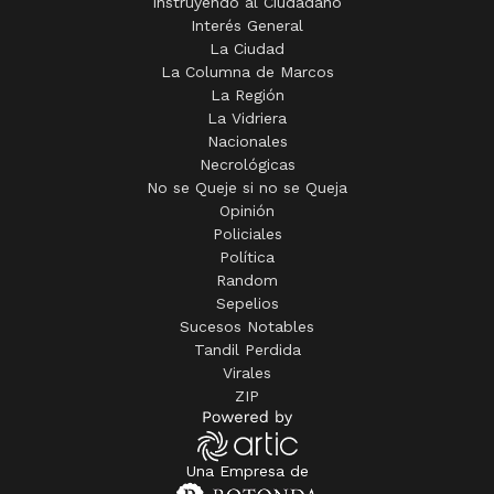
Instruyendo al Ciudadano
Interés General
La Ciudad
La Columna de Marcos
La Región
La Vidriera
Nacionales
Necrológicas
No se Queje si no se Queja
Opinión
Policiales
Política
Random
Sepelios
Sucesos Notables
Tandil Perdida
Virales
ZIP
Una Empresa de