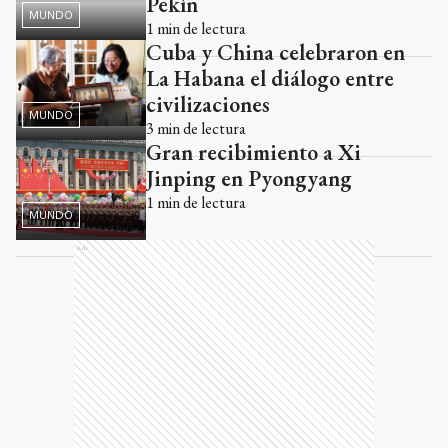
Pekín
MUNDO
1
min de lectura
Cuba y China celebraron en
La Habana el diálogo entre
civilizaciones
MUNDO
3
min de lectura
Gran recibimiento a Xi
Jinping en Pyongyang
1
min de lectura
MUNDO
Ads