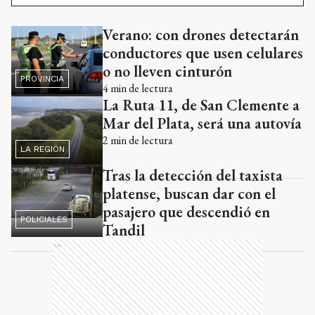
Verano: con drones detectarán
Ads
conductores que usen celulares
o no lleven cinturón
PROVINCIA
4
min de lectura
La Ruta 11, de San Clemente a
Mar del Plata, será una autovía
2
min de lectura
LA REGIÓN
Tras la detección del taxista
platense, buscan dar con el
pasajero que descendió en
POLICIALES
Tandil
Ads