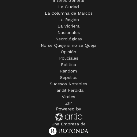
Interés General
La Ciudad
La Columna de Marcos
La Región
La Vidriera
Nacionales
Necrológicas
No se Queje si no se Queja
Opinión
Policiales
Política
Random
Sepelios
Sucesos Notables
Tandil Perdida
Virales
ZIP
Una Empresa de