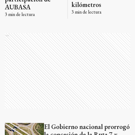
kilómetros
AUBASA
3
min de lectura
3
min de lectura
Ads
El Gobierno nacional prorrogó
Ads
la concesión de la Ruta 7 y