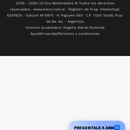
2008 - 2025 | El Eco Multimedios © Todos los derechos
reservados.· www.eleco.com.ar · Registro de Prop. Intelectual:
82511620. · Edición Nº
6975
· H. Yrigoyen 560 · C.P. 7000 Tandil, Pcia.
de Bs. As. - Argentina
Director propietario: Rogelio Adrián Rotonda
Ayuda
Privacidad
Terminos y condiciones
PREGUNTALE A AMA