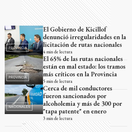
El Gobierno de Kicillof
denunció irregularidades en la
licitación de rutas nacionales
PROVINCIA
4
min de lectura
El 65% de las rutas nacionales
están en mal estado: los tramos
más críticos en la Provincia
PROVINCIA
5
min de lectura
Cerca de mil conductores
fueron sancionados por
alcoholemia y más de 300 por
NACIONALES
"tapa patente" en enero
3
min de lectura
Ads