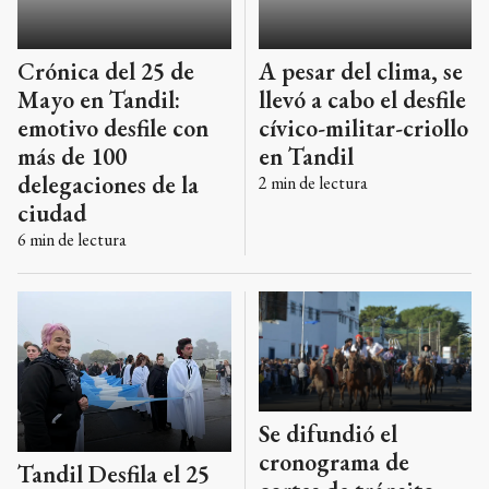
Mayo en Tandil:
llevó a cabo el desfile
emotivo desfile con
cívico-militar-criollo
más de 100
en Tandil
delegaciones de la
2
min de lectura
ciudad
6
min de lectura
Se difundió el
cronograma de
Tandil Desfila el 25
cortes de tránsito
de mayo: enterate de
por la realización del
cómo quedó el orden
desfile del 25 de
de pasada
Mayo