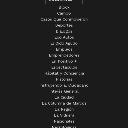
Deportes
Diálogos
Eco Autos
El Oído Agudo
Empleos
Emprendedores
En Positivo +
Espectáculos
Hábitat y Conciencia
Historias
Instruyendo al Ciudadano
Interés General
La Ciudad
La Columna de Marcos
La Región
La Vidriera
Nacionales
Necrológicas
No se Queje si no se Queja
Opinión
Policiales
Política