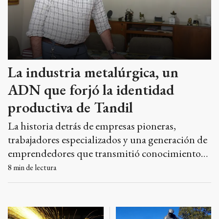
La industria metalúrgica, un
ADN que forjó la identidad
productiva de Tandil
La historia detrás de empresas pioneras,
trabajadores especializados y una generación de
emprendedores que transmitió conocimientos
y dio origen a decenas de firmas que todavía hoy
8
min de lectura
forman parte del entramado productivo local.