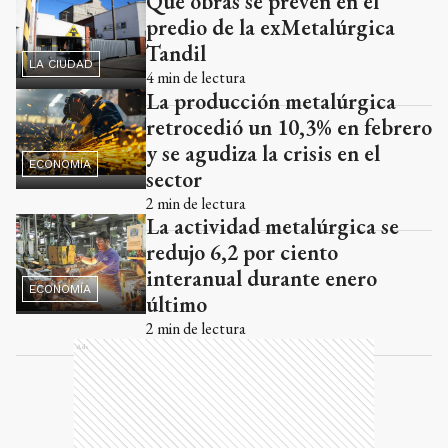
Qué obras se prevén en el
predio de la exMetalúrgica
Tandil
LA CIUDAD
4
min de lectura
La producción metalúrgica
retrocedió un 10,3% en febrero
y se agudiza la crisis en el
ECONOMÍA
sector
2
min de lectura
La actividad metalúrgica se
redujo 6,2 por ciento
interanual durante enero
ECONOMÍA
último
2
min de lectura
Ads