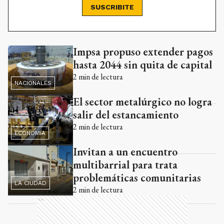
SUSCRIBITE
Impsa propuso extender pagos
Ads
hasta 2044 sin quita de capital
2
min de lectura
NACIONALES
El sector metalúrgico no logra
salir del estancamiento
2
min de lectura
ECONOMÍA
Invitan a un encuentro
multibarrial para trata
problemáticas comunitarias
LA CIUDAD
2
min de lectura
Ads