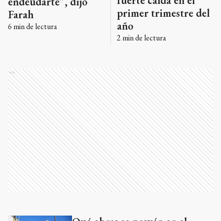
fuerte caída en el
endeudarte”, dijo
primer trimestre del
Farah
año
6
min de lectura
2
min de lectura
Ads
Ads