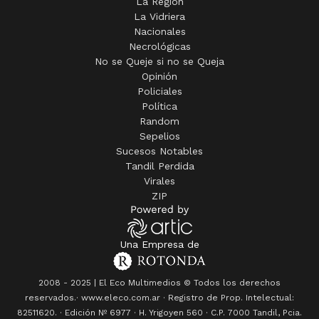
La Región
La Vidriera
Nacionales
Necrológicas
No se Queje si no se Queja
Opinión
Policiales
Política
Random
Sepelios
Sucesos Notables
Tandil Perdida
Virales
ZIP
Una Empresa de
2008 - 2025 | El Eco Multimedios © Todos los derechos
reservados.· www.eleco.com.ar · Registro de Prop. Intelectual:
82511620. · Edición Nº
6977
· H. Yrigoyen 560 · C.P. 7000 Tandil, Pcia.