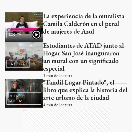
La experiencia de la muralista
Ads
Camila Calderón en el penal
de mujeres de Azul
ECO TV
Estudiantes de ATAD junto al
Hogar San José inauguraron
un mural con un significado
LA CIUDAD
especial
1
min de lectura
"Tandil Lugar Pintado", el
libro que explica la historia del
arte urbano de la ciudad
INTERÉS
GENERAL
4
min de lectura
Ads