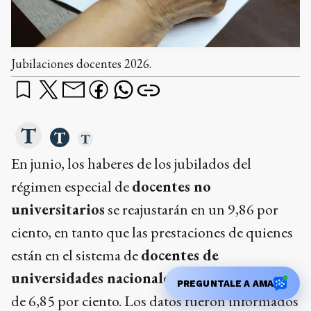
Jubilaciones docentes 2026.
En junio, los haberes de los jubilados del
régimen especial de
docentes no
universitarios
se reajustarán en un 9,86 por
ciento, en tanto que las prestaciones de quienes
están en el sistema de
docentes de
universidades nacionales
tendrán una suba
PREGUNTALE A AMA
de 6,85 por ciento. Los datos fueron informados