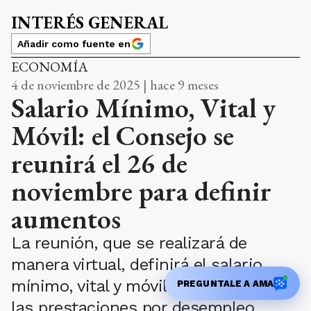
INTERÉS GENERAL
Añadir como fuente en
ECONOMÍA
4 de noviembre de 2025 | hace 9 meses
Salario Mínimo, Vital y
Móvil: el Consejo se
reunirá el 26 de
noviembre para definir
aumentos
La reunión, que se realizará de
manera virtual, definirá el salario
mínimo, vital y móvil y los montos de
PREGUNTALE A AMA
las prestaciones por desempleo.