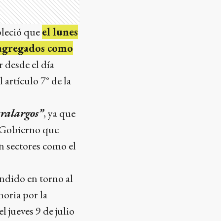
ableció que
el lunes
n agregados como
 desde el día
 artículo 7° de la
tralargos”
, ya que
l Gobierno que
n sectores como el
endido en torno al
oria por la
l jueves 9 de julio