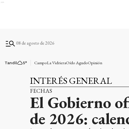
Ads
08 de agosto de 2026
Campo
La Vidriera
Oído Agudo
Opinión
Tandil
5
°
INTERÉS GENERAL
FECHAS
El Gobierno ofi
de 2026: calen