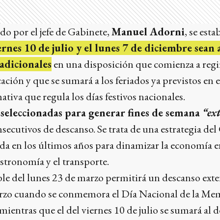
o por el jefe de Gabinete,
Manuel Adorni
, se est
ernes 10 de julio y el lunes 7 de diciembre sea
 adicionales
en una disposición que comienza a regir
ación y que se sumará a los feriados ya previstos en el
tiva que regula los días festivos nacionales.
seleccionadas para generar fines de semana
“ex
nsecutivos de descanso. Se trata de una estrategia de
da en los últimos años para dinamizar la economía e
astronomía y el transporte.
ble del lunes 23 de marzo permitirá un descanso ext
arzo cuando se conmemora el Día Nacional de la Mem
 mientras que el del viernes 10 de julio se sumará al de