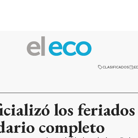
CLASIFICADOS
E
cializó los feriados
dario completo