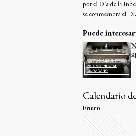
por el Día de la Ind
se conmemora el Día
Puede interesar
N
o
INSTRUYENDO AL
CIUDADANO
Calendario de
Enero
Ads