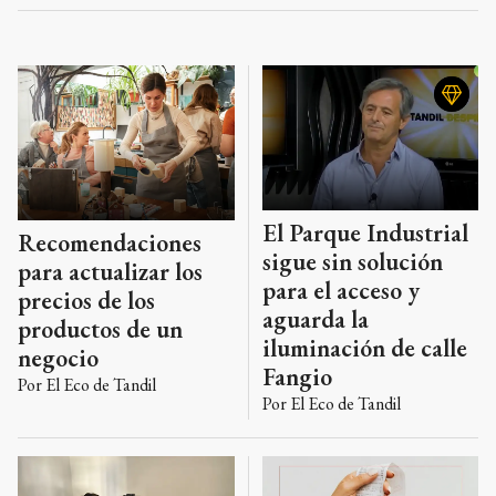
invertir en la economía real de Tandil, en un
proyecto pensado para el uso cotidiano y el
crecimiento planificado de la ciudad.
El Parque Industrial
Recomendaciones
sigue sin solución
para actualizar los
para el acceso y
precios de los
aguarda la
productos de un
iluminación de calle
negocio
Fangio
Por
El Eco de Tandil
Por
El Eco de Tandil