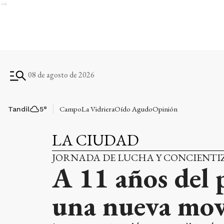
Ads
08 de agosto de 2026
Campo
La Vidriera
Oído Agudo
Opinión
Tandil
5
°
LA CIUDAD
JORNADA DE LUCHA Y CONCIENTI
A 11 años del
una nueva mov