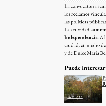
La convocatoria reuni
los reclamos vincula
las políticas pública
La actividad
comenz
Independencia
. A 
ciudad, en medio de 
y de Dulce María Bea
Puede interesar
P
R
LA CIUDAD