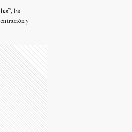
les”
, las
centración y