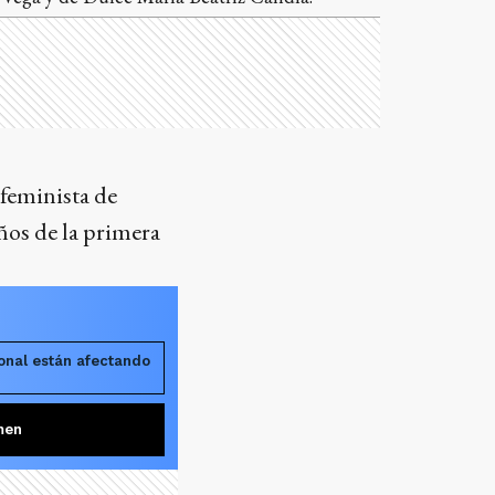
feminista de
ños de la primera
onal están afectando
men