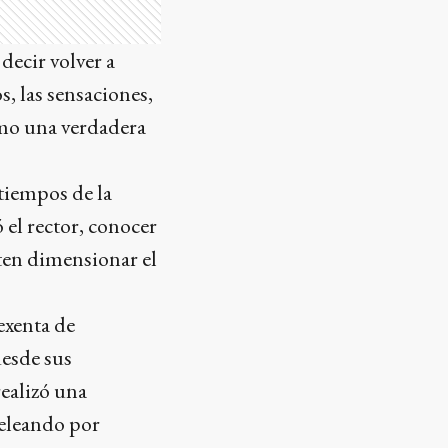
decir volver a
s, las sensaciones,
como una verdadera
 tiempos de la
 el rector, conocer
iten dimensionar el
 exenta de
desde sus
realizó una
peleando por