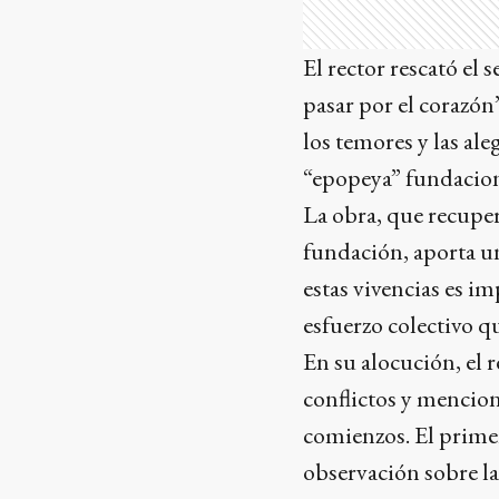
El rector rescató el 
pasar por el corazón”
los temores y las al
“epopeya” fundacion
La obra, que recuper
fundación, aporta un
estas vivencias es i
esfuerzo colectivo q
En su alocución, el r
conflictos y mencion
comienzos. El primer
observación sobre l