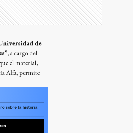
Universidad de
es”
, a cargo del
que el material,
ía Alfa, permite
o sobre la historia
men