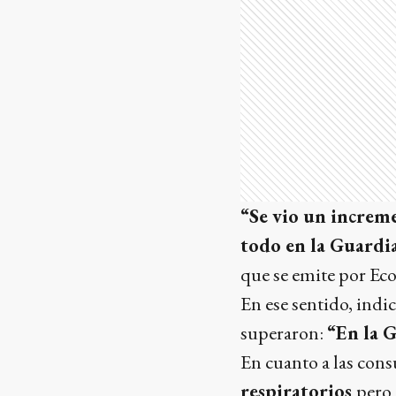
“Se vio un increm
todo en la Guardi
que se emite por Ec
En ese sentido, ind
superaron:
“En la 
En cuanto a las cons
respiratorios
pero 