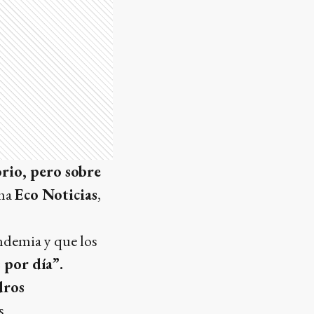
rio, pero sobre
ama
Eco Noticias
,
ndemia y que los
 por día”.
dros
s