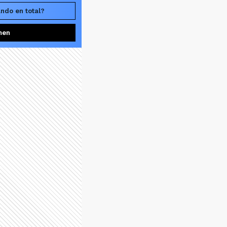
ando en total?
men