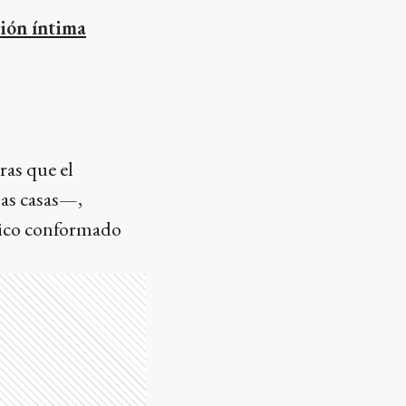
ión íntima
ras que el
las casas—,
cnico conformado