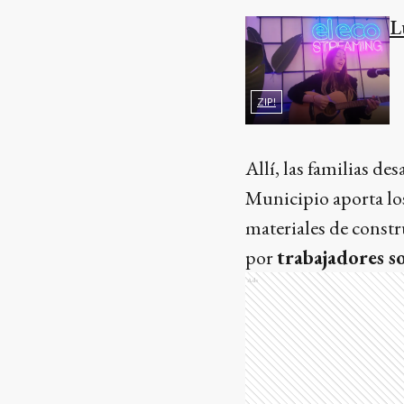
L
ZIP!
Allí, las familias d
Municipio aporta lo
materiales de const
por
trabajadores s
Ads