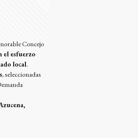
Honorable Concejo
 el esfuerzo
ado local
.
s
, seleccionadas
e Demanda
 Azucena,