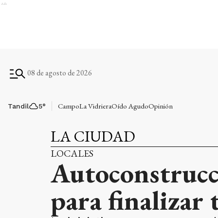
Ads
08 de agosto de 2026
Campo
La Vidriera
Oído Agudo
Opinión
Tandil
5
°
LA CIUDAD
LOCALES
Autoconstrucci
para finalizar 