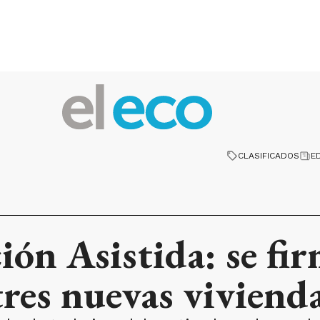
CLASIFICADOS
E
ón Asistida: se fir
tres nuevas viviend