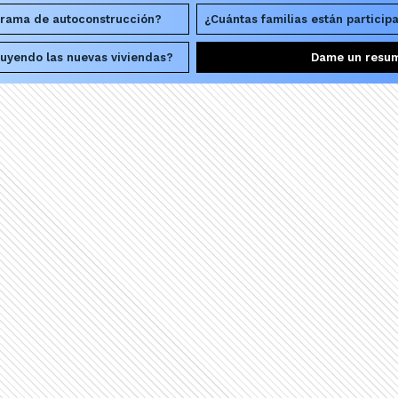
grama de autoconstrucción?
¿Cuántas familias están particip
uyendo las nuevas viviendas?
Dame un resu