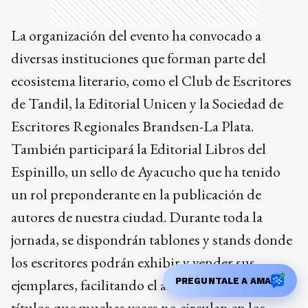
La organización del evento ha convocado a
diversas instituciones que forman parte del
ecosistema literario, como el Club de Escritores
de Tandil, la Editorial Unicen y la Sociedad de
Escritores Regionales Brandsen-La Plata.
También participará la Editorial Libros del
Espinillo, un sello de Ayacucho que ha tenido
un rol preponderante en la publicación de
autores de nuestra ciudad. Durante toda la
jornada, se dispondrán tablones y stands donde
los escritores podrán exhibir y vender sus
ejemplares, facilitando el acceso de los vecinos a
PREGUNTALE A AMA
títulos que muchas veces no circulan en los