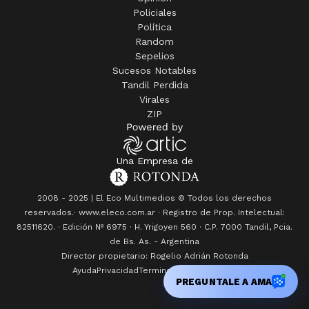
Policiales
Política
Random
Sepelios
Sucesos Notables
Tandil Perdida
Virales
ZIP
Una Empresa de
2008 - 2025 | El Eco Multimedios © Todos los derechos
reservados.· www.eleco.com.ar · Registro de Prop. Intelectual:
82511620. · Edición Nº
6975
· H. Yrigoyen 560 · C.P. 7000 Tandil, Pcia.
de Bs. As. - Argentina
Director propietario: Rogelio Adrián Rotonda
Ayuda
Privacidad
Terminos y condiciones
PREGUNTALE A AMA